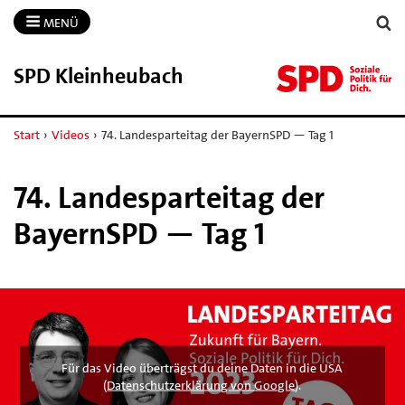
MENÜ
SPD Kleinheubach
Start
›
Videos
›
74. Landesparteitag der BayernSPD — Tag 1
74. Landesparteitag der
BayernSPD — Tag 1
Für das Video überträgst du deine Daten in die USA
(
Datenschutzerklärung von Google
).